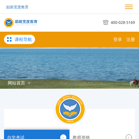
励新宽度教育
我的励新
我的订单
考试日历
400-028-5169
课程导航
登录
注册
网站首页
>
自学考试
教师资格